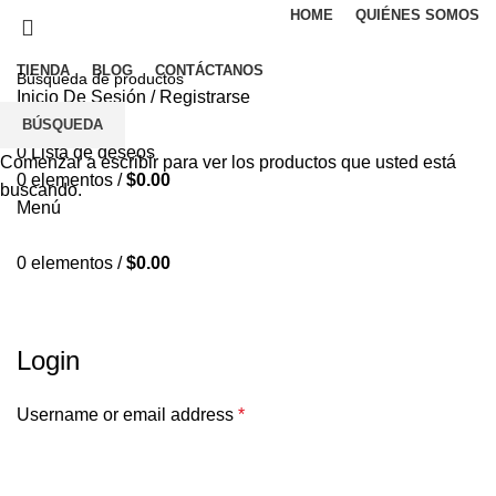
HOME
QUIÉNES SOMOS
TIENDA
BLOG
CONTÁCTANOS
Inicio De Sesión / Registrarse
0
Comparar
BÚSQUEDA
0
Lista de deseos
Comenzar a escribir para ver los productos que usted está
0
elementos
/
$
0.00
buscando.
Menú
0
elementos
/
$
0.00
Mi cuenta
Login
Username or email address
*