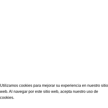
Damas
Niños
Ropa laboral
Síguenos
Facebook
Instagram
Tiktok
Mercado libre
ISLESKIN
2022 Creado por
ISLESKIN
VENEZUELA.
Utilizamos cookies para mejorar su experiencia en nuestro sitio
web. Al navegar por este sitio web, acepta nuestro uso de
cookies.
ACEPTAR