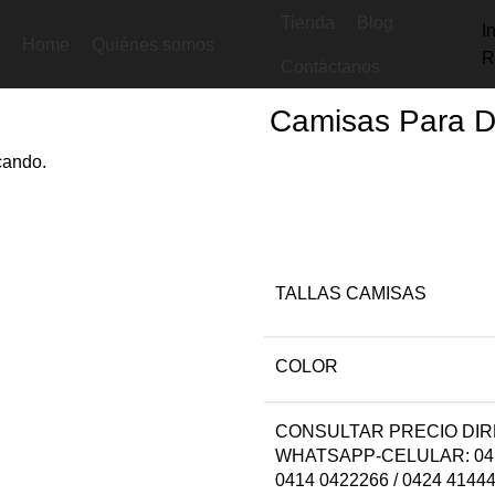
Tienda
Blog
I
Home
Quiénes somos
R
Camisas Para Damas Mangas Largas Línea Golf Modelo VI
Contáctanos
Camisas Para D
cando.
TALLAS CAMISAS
COLOR
CONSULTAR PRECIO DI
WHATSAPP-CELULAR: 041
0414 0422266 / 0424 4144