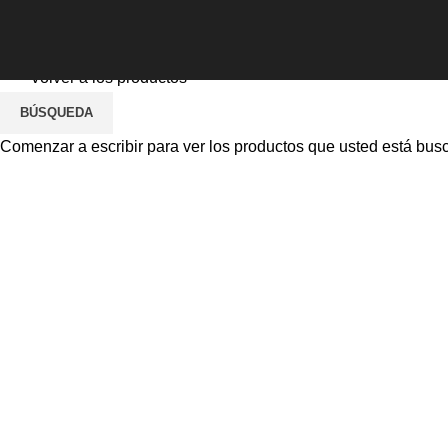
Home
Ropa Laboral-Uniformes
Ropa Laboral Dama
Volver a los productos
BÚSQUEDA
Comenzar a escribir para ver los productos que usted está bus