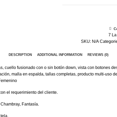
C
7
La
SKU:
N/A
Categori
DESCRIPTION
ADDITIONAL INFORMATION
REVIEWS (0)
 cuello fusionado con o sin botón down, vista con botones desc
ión, malla en espalda, tallas completas, producto multi-uso de 
 Femenino
on el requerimiento del cliente.
, Chambray, Fantasía.
tela.