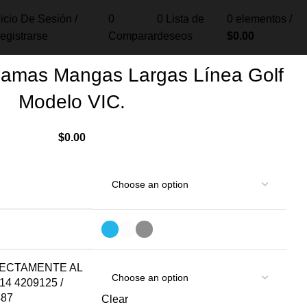
nicio De Sesión /
0
0
Lista de
0
elementos
/
egistrarse
Comparar
deseos
$
0.00
C.
amas Mangas Largas Línea Golf
Modelo VIC.
$
0.00
RECTAMENTE AL
4 4209125 /
487
Clear