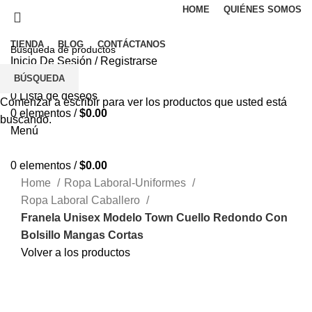
HOME
QUIÉNES SOMOS
TIENDA
BLOG
CONTÁCTANOS
Inicio De Sesión / Registrarse
0
Comparar
BÚSQUEDA
0
Lista de deseos
Comenzar a escribir para ver los productos que usted está
0
elementos
/
$
0.00
buscando.
Menú
0
elementos
/
$
0.00
Home
Ropa Laboral-Uniformes
Ropa Laboral Caballero
Franela Unisex Modelo Town Cuello Redondo Con
Bolsillo Mangas Cortas
Volver a los productos