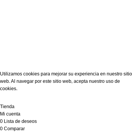
Síguenos
Facebook
Instagram
Tiktok
Mercado libre
ISLESKIN
2022 Creado por
ISLESKIN
VENEZUELA.
Utilizamos cookies para mejorar su experiencia en nuestro sitio
web. Al navegar por este sitio web, acepta nuestro uso de
cookies.
ACEPTAR
Tienda
Mi cuenta
0
Lista de deseos
0
Comparar