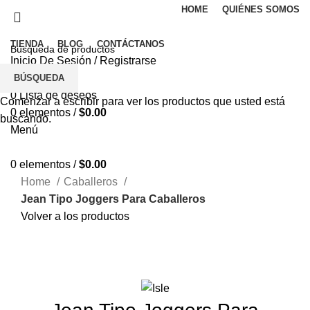
HOME
QUIÉNES SOMOS
TIENDA
BLOG
CONTÁCTANOS
Inicio De Sesión / Registrarse
0
Comparar
BÚSQUEDA
0
Lista de deseos
Comenzar a escribir para ver los productos que usted está
0
elementos
/
$
0.00
buscando.
Menú
0
elementos
/
$
0.00
Home
Caballeros
Jean Tipo Joggers Para Caballeros
Volver a los productos
Vendido
Nuevo
Haga Click para agrandar