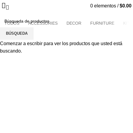
Lighting
0
elementos
/
$
0.00
TODOS
ACCESSORIES
DECOR
FURNITURE
KIT
BÚSQUEDA
Comenzar a escribir para ver los productos que usted está
buscando.
LIGHTING
VENENATIS NAM PHASELLUS