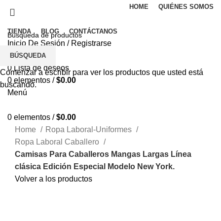
HOME
QUIÉNES SOMOS
TIENDA
BLOG
CONTÁCTANOS
Inicio De Sesión / Registrarse
0
Comparar
BÚSQUEDA
0
Lista de deseos
Comenzar a escribir para ver los productos que usted está
0
elementos
/
$
0.00
buscando.
Menú
0
elementos
/
$
0.00
Home
Ropa Laboral-Uniformes
Ropa Laboral Caballero
Camisas Para Caballeros Mangas Largas Línea
clásica Edición Especial Modelo New York.
Volver a los productos