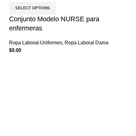
SELECT OPTIONS
Conjunto Modelo NURSE para
enfermeras
Ropa Laboral-Uniformes
,
Ropa Laboral Dama
$
0.00
Empezar
Inicio
Tienda
Mi cuenta
Enlaces de Interés
Quiénes somos