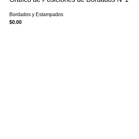
Bordados y Estampados
$
0.00
Empezar
Inicio
Tienda
Mi cuenta
Enlaces de Interés
Quiénes somos
Política de privacidad
Comparar productos