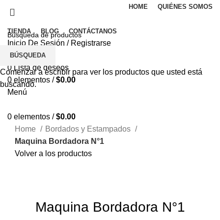
HOME
QUIÉNES SOMOS
TIENDA
BLOG
CONTÁCTANOS
Inicio De Sesión / Registrarse
0
Comparar
BÚSQUEDA
0
Lista de deseos
Comenzar a escribir para ver los productos que usted está
0
elementos
/
$
0.00
buscando.
Menú
0
elementos
/
$
0.00
Home
Bordados y Estampados
Maquina Bordadora N°1
Volver a los productos
Haga Click para agrandar
Maquina Bordadora N°1