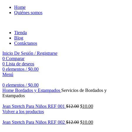
Home
Quiénes somos
Tienda
Blog
Contáctanos
Inicio De Sesión / Registrarse
0
Comparar
0
Lista de deseos
0
elementos
/
$
0.00
Menú
0
elementos
/
$
0.00
Home
Bordados y Estampados
Servicios de Bordados y
Estampados
Jean Stretch Para Niños REF 001
$
12.00
$
10.00
Volver a los productos
Jean Stretch Para Niños REF 002
$
12.00
$
10.00